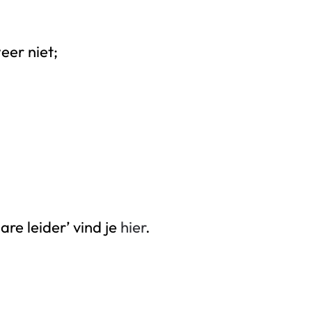
eer niet;
re leider’ vind je
hier
.