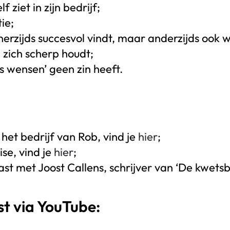
lf ziet in zijn bedrijf;
ie;
erzijds succesvol vindt, maar anderzijds ook w
n zich scherp houdt;
 wensen’ geen zin heeft.
het bedrijf van Rob, vind je
hier
;
se, vind je
hier
;
st met Joost Callens, schrijver van ‘De kwetsba
st via YouTube: