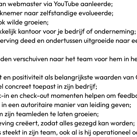
b van webmaster via YouTube aanleerde;
erknemer naar zelfstandige evolueerde;
k wilde groeien;
kelijk kantoor voor je bedrijf of onderneming;
nwerving deed en ondertussen uitgroeide naar 
den verschuiven naar het team voor hem in het
t en positiviteit als belangrijkste waarden van 
 concreet toepast in zijn bedrijf;
k-in en check-out momenten helpen om feedba
 in een autoritaire manier van leiding geven;
zijn teamleden te laten groeien;
eving creëert, zodat alles gezegd kan worden;
s steekt in zijn team, ook al is hij operationeel 