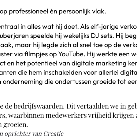
op professioneel én persoonlijk vlak.
raal in alles wat hij doet. Als elf-jarige verk
puberjaren speelde hij wekelijks DJ sets. Hij beg
aak, maar hij legde zich al snel toe op de verk
ter via filmpjes op YouTube. Hij werkte een we
t en het potentieel van digitale marketing ken
anten die hem inschakelden voor allerlei digi
en onderneming die ondertussen groeide tot ee
 de bedrijfswaarden. Dit vertaalden we in ge
rs, waarbinnen medewerkers vrijheid krijgen 
n groeien.
 oprichter van Creatic