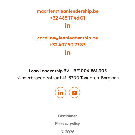
maarten@leanleadership.be
+32 485 17 46 01
caroline@leanleadership.be
+32 497 50 77 83
Lean Leadership BV - BE1004.861.305
Minderbroedersstraat 41, 3700 Tongeren-Borgloon
Disclaimer
Privacy policy
© 2026