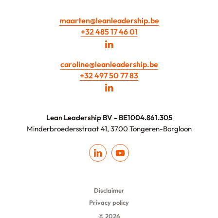
maarten@leanleadership.be
+32 485 17 46 01
caroline@leanleadership.be
+32 497 50 77 83
Lean Leadership BV - BE1004.861.305
Minderbroedersstraat 41, 3700 Tongeren-Borgloon
Disclaimer
Privacy policy
© 2026