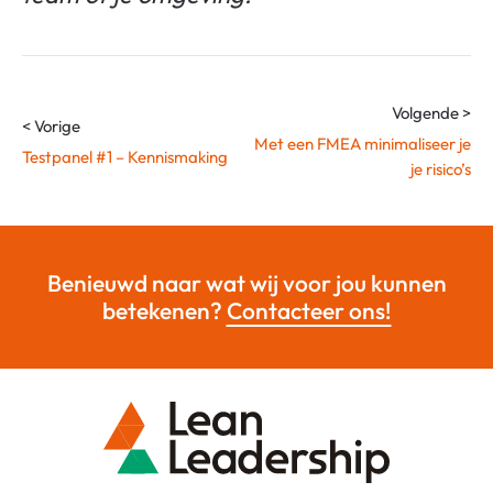
Volgende >
< Vorige
Met een FMEA minimaliseer je
Testpanel #1 – Kennismaking
je risico’s
Benieuwd naar wat wij voor jou kunnen
betekenen?
Contacteer ons!