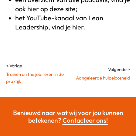
ook
hier
op deze site;
het YouTube-kanaal van Lean
Leadership, vind je
hier
.
< Vorige
Volgende >
Trainen on the job: leren in de
Aangeleerde hulpeloosheid
praktijk
Benieuwd naar wat wij voor jou kunnen
betekenen?
Contacteer ons!