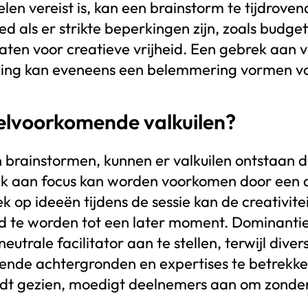
elen vereist is, kan een brainstorm te tijdrove
 als er strikte beperkingen zijn, zoals budge
laten voor creatieve vrijheid. Een gebrek aan v
ing kan eveneens een belemmering vormen voor
elvoorkomende valkuilen?
brainstormen, kunnen er valkuilen ontstaan die
k aan focus kan worden voorkomen door een du
ek op ideeën tijdens de sessie kan de creativi
ld te worden tot een later moment. Dominanti
utrale facilitator aan te stellen, terwijl div
ende achtergronden en expertises te betrekke
ordt gezien, moedigt deelnemers aan om zonde