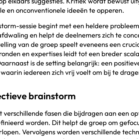
p elkaars suggesties. Kritiek wordt bewust ui
nele en onconventionele ideeën te opperen.
torm-sessie begint met een heldere probleemde
fdwaling en helpt de deelnemers zich te conc
lling van de groep speelt eveneens een crucia
onden en expertises leidt tot een breder scala
aarnaast is de setting belangrijk: een positiev
waarin iedereen zich vrij voelt om bij te drage
ectieve brainstorm
 verschillende fasen die bijdragen aan een opt
inieerd worden. Dit helpt de groep om gefocus
rlopen. Vervolgens worden verschillende techn