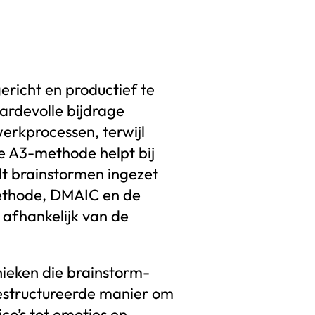
richt en productief te
ardevolle bijdrage
werkprocessen, terwijl
De A3-methode helpt bij
dt brainstormen ingezet
methode, DMAIC en de
 afhankelijk van de
nieken die brainstorm-
estructureerde manier om
ico’s tot emoties en