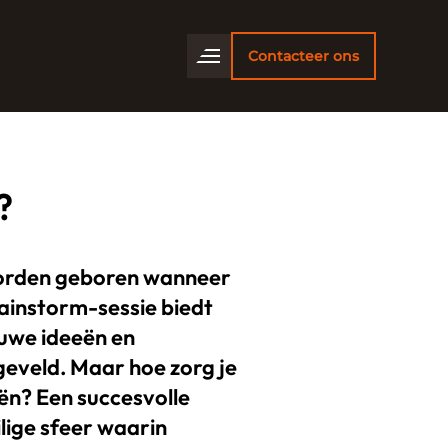
Contacteer ons
?
 worden geboren wanneer
ainstorm-sessie biedt
euwe ideeën en
eveld. Maar hoe zorg je
ën? Een succesvolle
lige sfeer waarin