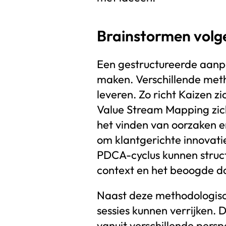
Brainstormen volg
Een gestructureerde aanpa
maken. Verschillende met
leveren. Zo richt Kaizen z
Value Stream Mapping zich 
het vinden van oorzaken e
om klantgerichte innovat
PDCA-cyclus kunnen struct
context en het beoogde do
Naast deze methodologisch
sessies kunnen verrijken
vanuit verschillende persp