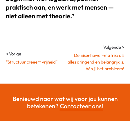
praktisch aan, en werk met mensen —
niet alleen met theorie.”
Volgende >
< Vorige
De Eisenhower-matrix: als
“Structuur creëert vrijheid”
alles dringend en belangrijk is,
bén jij het probleem!
Benieuwd naar wat wij voor jou kunnen
betekenen?
Contacteer ons!