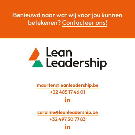
Benieuwd naar wat wij voor jou kunnen
betekenen?
Contacteer ons!
maarten@leanleadership.be
+32 485 17 46 01
caroline@leanleadership.be
+32 497 50 77 83