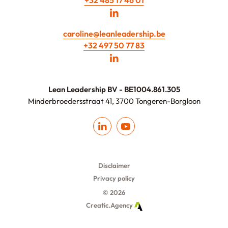
+32 485 17 46 01
caroline@leanleadership.be
+32 497 50 77 83
Lean Leadership BV - BE1004.861.305
Minderbroedersstraat 41, 3700 Tongeren-Borgloon
Disclaimer
Privacy policy
© 2026
Creatic.Agency