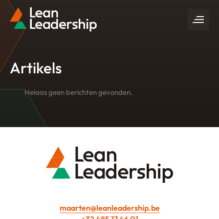
Artikels
Helaas geen berichten gevonden.
maarten@leanleadership.be