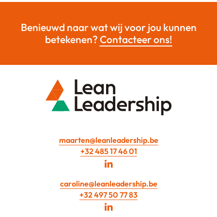
Benieuwd naar wat wij voor jou kunnen
betekenen?
Contacteer ons!
maarten@leanleadership.be
+32 485 17 46 01
caroline@leanleadership.be
+32 497 50 77 83