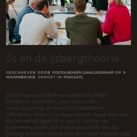
5s en de ijsbergtheorie
GESCHREVEN DOOR
POSTEA.BEHEER.LEANLEADERSHIP
OP
9
NOVEMBER 2023
. GEPOST IN
PODCASTS
.
De 5S-aanpak heeft een aantal duidelijk
zichtbare voordelen, zoals een nette
werkomgeving, verbeterde kwaliteit en
efficiëntie. Maar er is meer aan de hand dan wat
op het eerste gezicht te zien is. Achter de
schermen, onder het wateroppervlak van de
ijsberg, schuilen enkele van de meest waardevolle