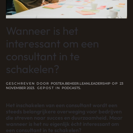
Wanneer is het
interessant om een
consultant in te
schakelen?
GESCHREVEN DOOR
POSTEA.BEHEER.LEANLEADERSHIP
OP
23
NOVEMBER 2023
. GEPOST IN
PODCASTS
.
Het inschakelen van een consultant wordt een
steeds belangrijkere overweging voor bedrijven
die streven naar succes en duurzaamheid. Maar
wanneer is het nu eigenlijk écht interessant om
een consultant in te schakelen?