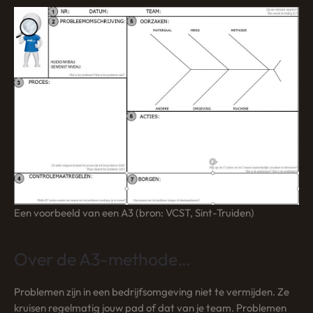
Een voorbeeld van een A3 (bron: VCST, Sint-Truiden)
Over de A3-methode…
Problemen zijn in een bedrijfsomgeving niet te vermijden. Ze
kruisen regelmatig jouw pad of dat van je team. Problemen